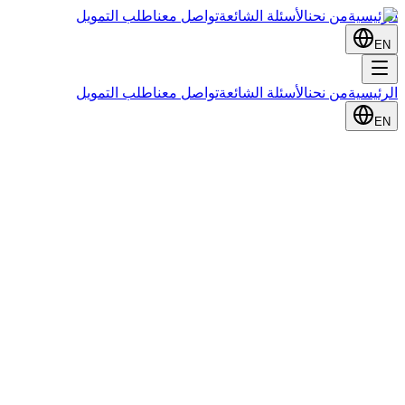
الرئيسية
من نحن
الأسئلة الشائعة
تواصل معنا
طلب التمويل
EN
الرئيسية
من نحن
الأسئلة الشائعة
تواصل معنا
طلب التمويل
EN
تولي منصة ساهم المالية أهمية قصوى لخصوصية وسرية بيانات
مستخدميها وزوارها، وتضعها على رأس أولوياتها. تهدف هذه
السياسة إلى توضيح كيفية جمع البيانات الشخصية ومعالجتها
وحمايتها، بما يتماشى مع الأنظمة واللوائح المعمول بها في المملكة
العربية السعودية، مثل نظام حماية البيانات الشخصية ولائحته
التنفيذية.
تؤكد منصة ساهم أنها لا تقوم بجمع أي معلومات شخصية عنك عند
زيارة البوابة الإلكترونية أو التطبيق؛ إلا إذا اخترت ذلك بمحض إرادتك،
وفي حال تقديمك لمعلوماتك الشخصية، فإن استخدامها يقتصر فقط