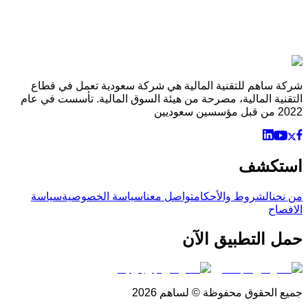
استمرار استخدام المنصة بعد إشعار التحديث يُعد قبولًا صريحًا
للشروط والأحكام المحدثة الخاصة بسياسة الخصوصية.
باستخدامك لمنصة ساهم، فإنك تقر بأنك قرأت وفهمت ووافقت على
سياسة الخصوصية هذه. في حال عدم الموافقة، يُرجى التوقف عن
استخدام المنصة وعدم تقديم أي بيانات شخصية.
شركة ساهم للتقنية المالية هي شركة سعودية تعمل في قطاع
التقنية المالية، مصرحة من هيئة السوق المالية. تأسست في عام
2022 من قبل مؤسسين سعوديين
استكشف
من نحن
الشروط والأحكام
تواصل معنا
سياسة الخصوصية
سياسة
الافصاح
حمل التطبيق الآن
جميع الحقوق محفوظة © لساهم 2026